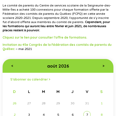
Le comité de parents du Centre de services scolaire de la Seigneurie-des-
Mille-Îles a acheté 100 connexions pour chaque formation offerte par la
Fédération des comités de parents du Québec (FCPQ) en cette année
scolaire 2020-2021. Depuis septembre 2020, l’opportunité de s’y inscrire
fut d’abord offerte aux membres du comité de parents.
Cependant, pour
les formations qui auront lieu entre février et juin 2021, de nombreuses
places restent à pourvoir.
Cliquez sur le lien pour consulter l’offre de formations.
Invitation au 45e Congrès de la Fédération des comités de parents du
Québec
– mai 2021
août 2026
<
>
S’abonner au calendrier >
D
L
M
M
J
V
S
26
27
28
29
30
31
1
2
3
4
5
6
7
8