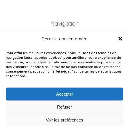
Navigation
Gérer le consentement
Plan du site
Portail Parents
Pour offrir les meilleures expériences, nous utilisons des témoins de
navigation (aussi appelés cookies) pour améliorer votre expérience de
Plainte – service à l’élève
navigation, pour analyser le trafic ainsi que pour vérifier la provenance
des visiteurs sur notre site. Le fait de ne pas consentir ou de retirer son
Politique de confidentialité
consentement peut avoir un effet négatif sur certaines caractéristiques
et fonctions.
Accepter
Refuser
© Gouvernement du Québec, 2026
Voir les préférences
Le CSSMI autorise certaines intelligences artificielles contrôlées et
sécurisées. Par conséquent, des outils d’intelligence artificielle autorisés