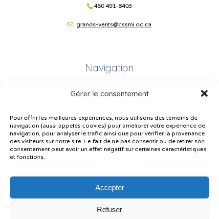
450 491-8403
grands-vents@cssmi.qc.ca
Navigation
Gérer le consentement
Plan du site
Portail Parents
Pour offrir les meilleures expériences, nous utilisons des témoins de
navigation (aussi appelés cookies) pour améliorer votre expérience de
Plainte – service à l’élève
navigation, pour analyser le trafic ainsi que pour vérifier la provenance
des visiteurs sur notre site. Le fait de ne pas consentir ou de retirer son
Politique de confidentialité
consentement peut avoir un effet négatif sur certaines caractéristiques
et fonctions.
Accepter
Refuser