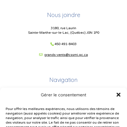
Nous joindre
3180, rue Laurin
Sainte-Marthe-sur-le-Lac, (Québec) J0N 1P0
450 491-8403
grands-vents@cssmi.qc.ca
Navigation
Gérer le consentement
Plan du site
Portail Parents
Pour offrir les meilleures expériences, nous utilisons des témoins de
navigation (aussi appelés cookies) pour améliorer votre expérience de
Plainte – service à l’élève
navigation, pour analyser le trafic ainsi que pour vérifier la provenance
des visiteurs sur notre site. Le fait de ne pas consentir ou de retirer son
Politique de confidentialité