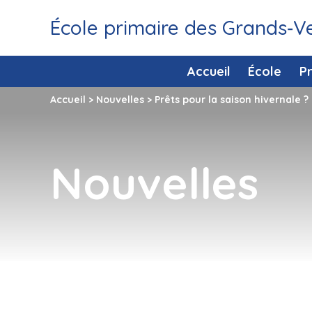
École primaire des Grands‑V
Accueil
École
P
Accueil
>
Nouvelles
>
Prêts pour la saison hivernale ?
Nouvelles