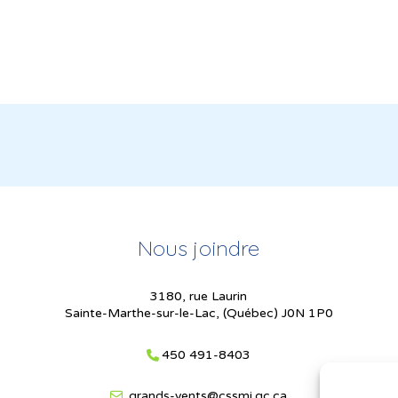
Nous joindre
3180, rue Laurin
Sainte-Marthe-sur-le-Lac, (Québec) J0N 1P0
450 491-8403
grands-vents@cssmi.qc.ca