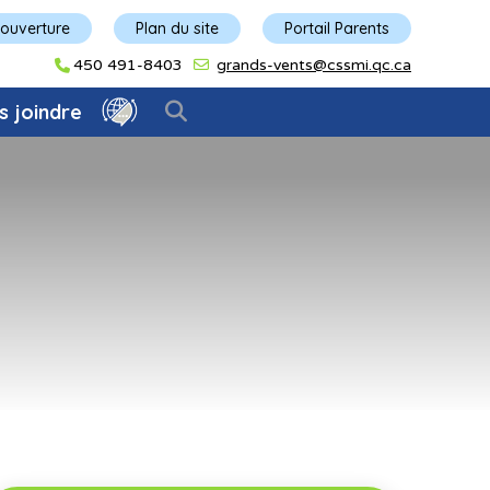
'ouverture
Plan du site
Portail Parents
450 491-8403
grands-vents@cssmi.qc.ca
s joindre