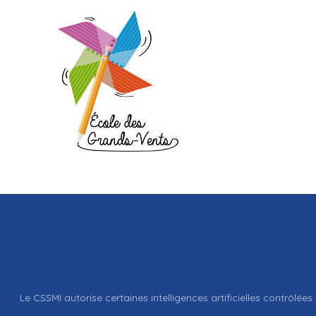
Le CSSMI autorise certaines intelligences artificielles contrôlées 