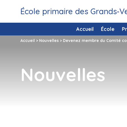
École primaire des Grands‑V
Accueil
École
P
Accueil
>
Nouvelles
>
Devenez membre du Comité cons
Nouvelles