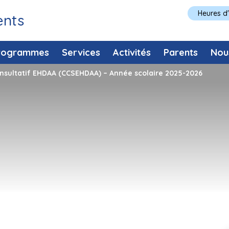
Heures d
ents
rogrammes
Services
Activités
Parents
Nou
ultatif EHDAA (CCSEHDAA) – Année scolaire 2025-2026