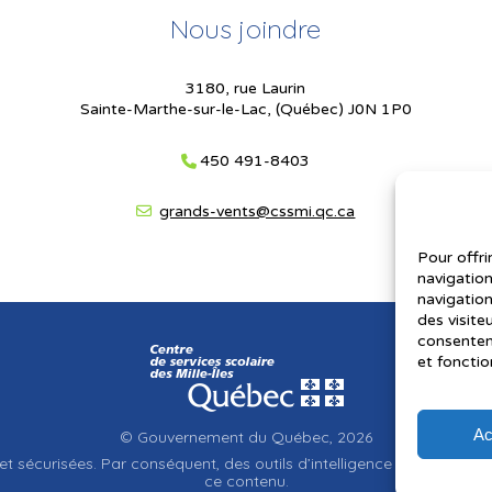
Nous joindre
3180, rue Laurin
Sainte-Marthe-sur-le-Lac, (Québec) J0N 1P0
450 491-8403
grands-vents@cssmi.qc.ca
Pour offri
navigation
navigation
des visite
consenteme
et fonctio
Ac
© Gouvernement du Québec, 2026
et sécurisées. Par conséquent, des outils d’intelligence artificielle a
ce contenu.