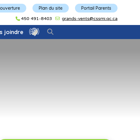
'ouverture
Plan du site
Portail Parents
450 491-8403
grands-vents@cssmi.qc.ca
s joindre