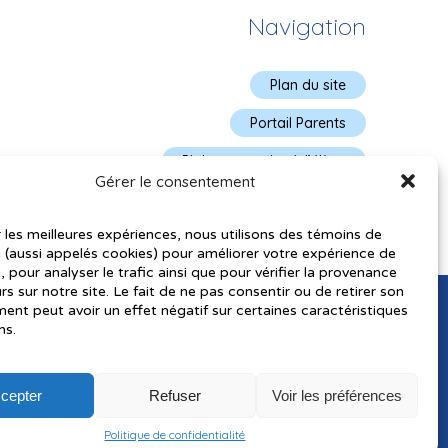
Navigation
Plan du site
Portail Parents
Plainte – service à l’élève
Gérer le consentement
Politique de confidentialité
r les meilleures expériences, nous utilisons des témoins de
 (aussi appelés cookies) pour améliorer votre expérience de
, pour analyser le trafic ainsi que pour vérifier la provenance
urs sur notre site. Le fait de ne pas consentir ou de retirer son
nt peut avoir un effet négatif sur certaines caractéristiques
ns.
cepter
Refuser
Voir les préférences
utorisés pourraient avoir été utilisés pour soutenir la rédaction de
Politique de confidentialité