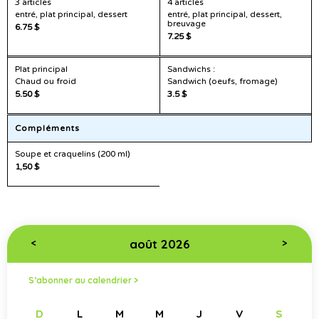
3 articles
4 articles
entré, plat principal, dessert
entré, plat principal, dessert,
breuvage
6.75 $
7.25 $
Plat principal
Sandwichs :
Chaud ou froid
Sandwich (oeufs, fromage)
5.50 $
3.5 $
Compléments
Soupe et craquelins (200 ml)
1,50 $
août 2026
<
>
S’abonner au calendrier >
D
L
M
M
J
V
S