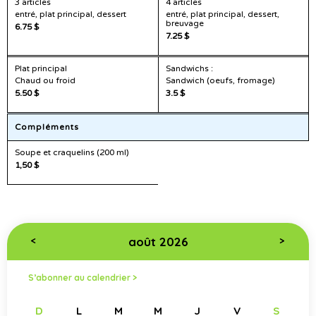
3 articles
4 articles
entré, plat principal, dessert
entré, plat principal, dessert,
breuvage
6.75 $
7.25 $
Plat principal
Sandwichs :
Chaud ou froid
Sandwich (oeufs, fromage)
5.50 $
3.5 $
Compléments
Soupe et craquelins (200 ml)
1,50 $
août 2026
<
>
S’abonner au calendrier >
D
L
M
M
J
V
S